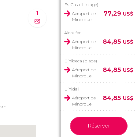
Es Castell (plage)
77,29
1
Aéroport de
US$
Minorque
Alcaufar
84,85
Aéroport de
US$
Minorque
Binibeca (plage)
84,85
Aéroport de
US$
Minorque
Binidali
84,85
Aéroport de
US$
Minorque
 km)
Réserver