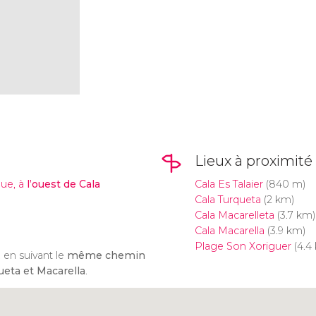
Lieux à proximité
ue, à
l’ouest de Cala
Cala Es Talaier
(840 m)
Cala Turqueta
(2 km)
Cala Macarelleta
(3.7 km)
Cala Macarella
(3.9 km)
Plage Son Xoriguer
(4.4
 en suivant le
même chemin
eta et Macarella
.
Cliquez ici pour utiliser la