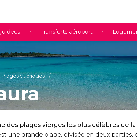
 guidées
Transferts aéroport
Logeme
Plages et criques
aura
e des plages vierges les plus célèbres de la
’est une grande plage, divisée en deux parties, 