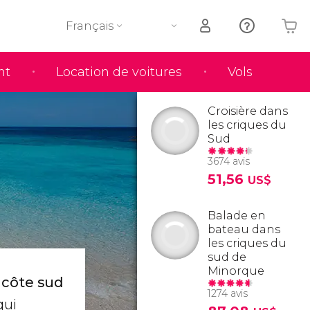
Français
nt
Location de voitures
Vols
Votre panier est vide
Croisière dans
les criques du
Sud
3674 avis
51,56
US$
Balade en
bateau dans
les criques du
sud de
Minorque
 côte sud
1274 avis
qui