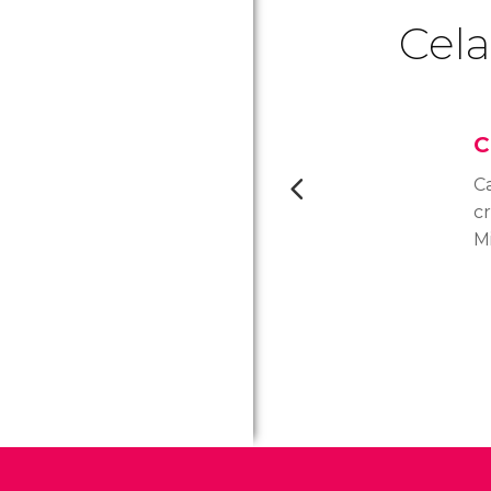
Cela
C
C
c
M
8
e
l
fa
di
co
pa
v