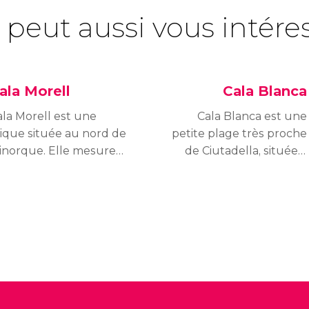
 peut aussi vous intére
ala Morell
Cala Blanca
ala Morell est une
Cala Blanca est une
rique située au nord de
petite plage très proche
inorque. Elle mesure
de Ciutadella, située à
0 mètres de long et
l'ouest de Minorque.
nviron 50 mètres de
Elle se trouve dans
arge et est entourée de
l'urbanisation du même
laises aux rochers
nom.
fférents, ce qui lui
nfère un attrait
rticulier du point de
ue de son paysage.