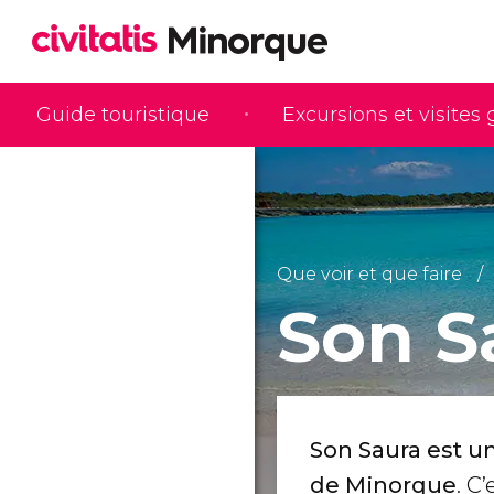
Guide touristique
Excursions et visites
Que voir et que faire
Son S
Son Saura est un
de Minorque
. C