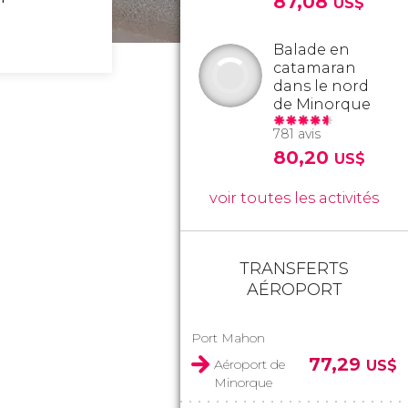
87,08
US$
Balade en
catamaran
dans le nord
de Minorque
781 avis
80,20
US$
voir toutes les activités
TRANSFERTS
AÉROPORT
Port Mahon
77,29
Aéroport de
US$
Minorque