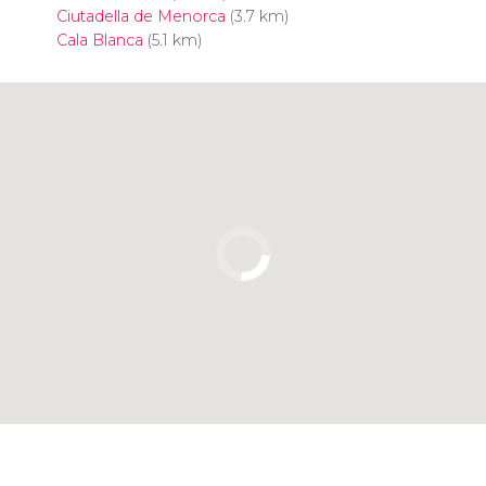
Ciutadella de Menorca
(3.7 km)
Cala Blanca
(5.1 km)
Cliquez ici pour utiliser la carte