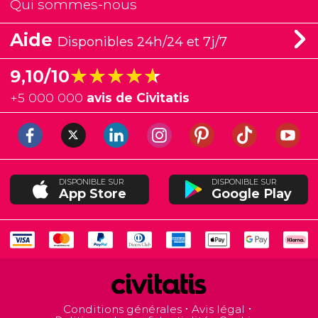
Qui sommes-nous
Aide
Disponibles 24h/24 et 7j/7
★★★★★
★★★★★
9,10/10
+
5 000 000
avis de Civitatis
DISPONIBLE SUR
DISPONIBLE SUR
App Store
Google Play
Conditions générales
Avis légal