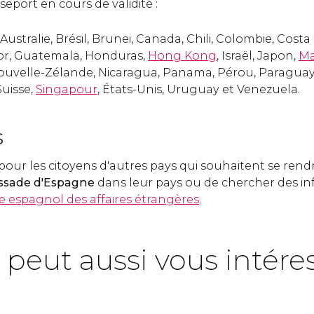
eport en cours de validité :
ustralie, Brésil, Brunei, Canada, Chili, Colombie, Costa 
dor, Guatemala, Honduras,
Hong Kong
, Israël, Japon,
M
Nouvelle-Zélande, Nicaragua, Panama, Pérou, Paraguay
Suisse,
Singapour
, États-Unis, Uruguay et Venezuela.
s
pour les citoyens d'autres pays qui souhaitent se ren
assade d'Espagne
dans leur pays ou de chercher des in
re espagnol des affaires étrangères
.
 peut aussi vous intére