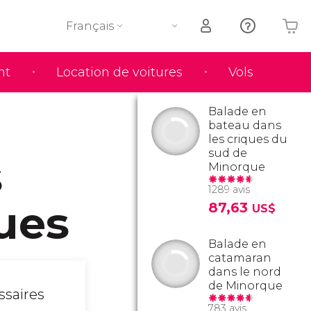
Français
nt
Location de voitures
Vols
Votre panier est vide
Balade en
bateau dans
les criques du
sud de
s
Minorque
1289 avis
ues
87,63
US$
Balade en
catamaran
dans le nord
de Minorque
ssaires
783 avis