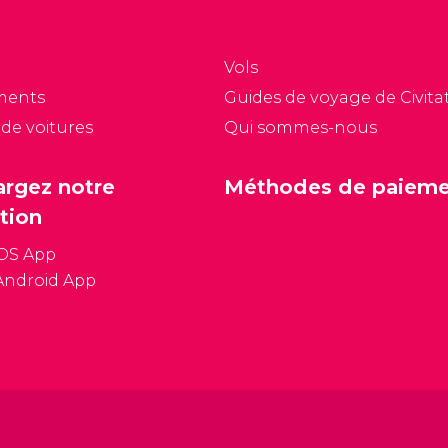
Vols
ments
Guides de voyage de Civitat
 de voitures
Qui sommes-nous
argez notre
Méthodes de paiem
tion
iOS App
Android App
Conditions général