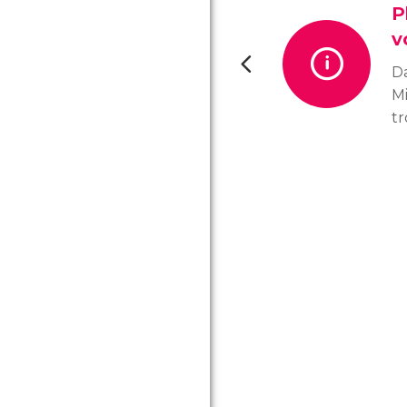
P
v
D
M
tr
in
po
sé
sa
le
ho
ma
a
sé
no
pr
pl