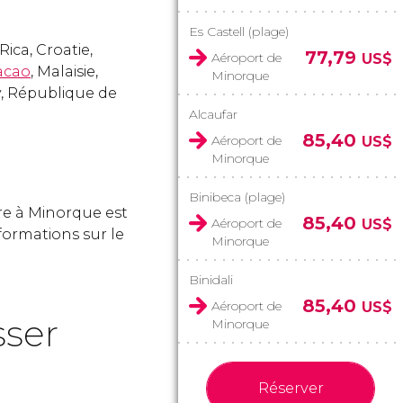
Es Castell (plage)
Rica, Croatie,
77,79
Aéroport de
US$
acao
, Malaisie,
Minorque
, République de
Alcaufar
85,40
Aéroport de
US$
Minorque
Binibeca (plage)
dre à Minorque est
85,40
Aéroport de
US$
formations sur le
Minorque
Binidali
85,40
Aéroport de
US$
sser
Minorque
Réserver