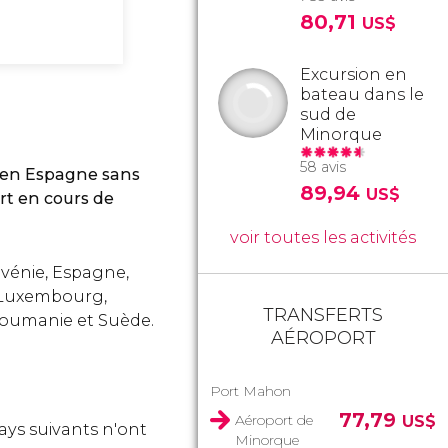
80,71
US$
Excursion en
bateau dans le
sud de
Minorque
58 avis
 en Espagne sans
89,94
US$
rt en cours de
voir toutes les activités
ovénie, Espagne,
e, Luxembourg,
TRANSFERTS
Roumanie et Suède.
AÉROPORT
Port Mahon
77,79
Aéroport de
US$
pays suivants n'ont
Minorque