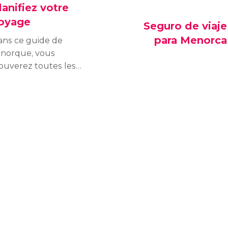
lanifiez votre
oyage
Seguro de viaje
para Menorca
ans ce guide de
inorque, vous
ouverez toutes les
formations nécessaires
ur planifier votre
jour sur l'île ! Vous
urez tout sur le climat,
 coût de la vie et les
raires d'ouverture des
gasins, pour profiter
u maximum de votre
jour sur l'île. Voici tous
s conseils pour
ofiter de Minorque et
anifiez votre voyage