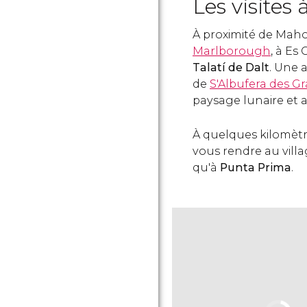
Les visites
À proximité de Maho
Marlborough
, à Es 
Talatí de Dalt
. Une a
de
S'Albufera des G
paysage lunaire et a
À quelques kilomèt
vous rendre au vill
qu'à
Punta Prima
.