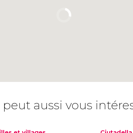
 peut aussi vous intére
illes et villages
Ciutadella