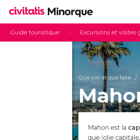
Guide touristique
Excursions et visites
Que voir et que faire
Maho
Mahon est la
cap
que jolie capitale