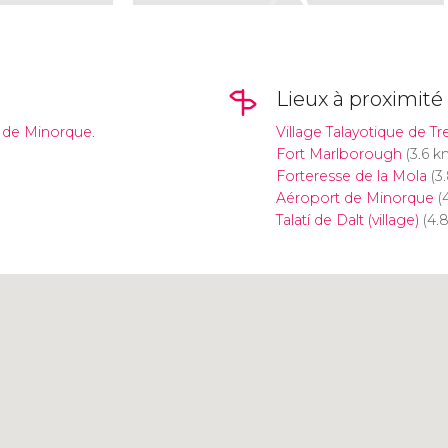
Lieux à proximité
t de Minorque.
Village Talayotique de T
Fort Marlborough
(3.6 k
Forteresse de la Mola
(3
Aéroport de Minorque
(4
Talatí de Dalt (village)
(4.
Cliquez ici pour utiliser la
carte