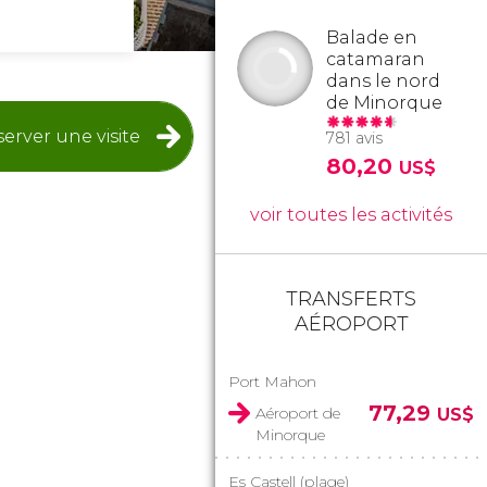
Balade en
catamaran
dans le nord
de Minorque
erver une visite
781 avis
80,20
US$
voir toutes les activités
TRANSFERTS
AÉROPORT
Port Mahon
77,29
Aéroport de
US$
Minorque
Es Castell (plage)