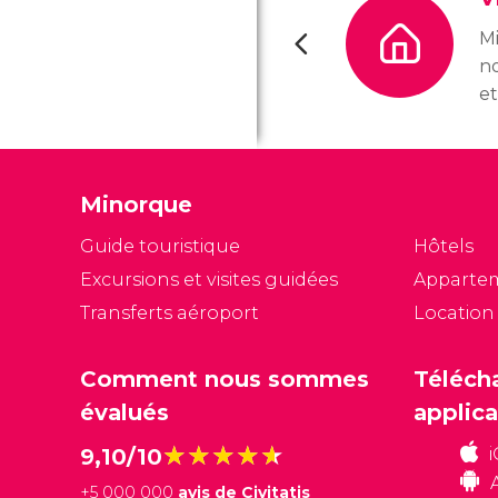
M
n
et
le
c
et
Minorque
la
l'
Guide touristique
Hôtels
pa
Excursions et visites guidées
Apparte
de
Transferts aéroport
Location
: 
Bi
Comment nous sommes
Téléch
évalués
applica
★★★★★
★★★★★
9,10/10
+
5 000 000
avis de Civitatis