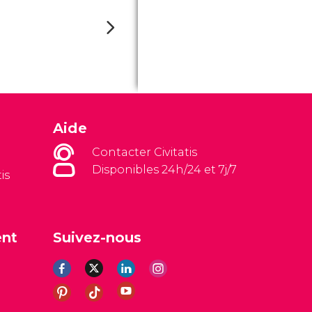
Aide
Contacter Civitatis
Disponibles 24h/24 et 7j/7
is
ent
Suivez-nous