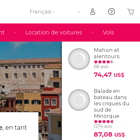
Français
nt
Location de voitures
Vols
Votre panier est vide
Mahon et
alentours
68 avis
74,47
US$
Balade en
bateau dans
les criques du
sud de
Minorque
1274 avis
e
, en tant
87,08
US$