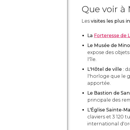
Que voir à
Les
visites les plus 
La
Forteresse de 
Le Musée de Min
expose des objets
l'île.
L'Hôtel de ville
: d
l'horloge que le 
apportée.
Le Bastion de San
principale des rem
L'Église Sainte-Ma
claviers et 3 120 t
international d'o