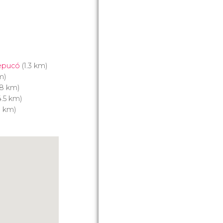
repucó
(1.3 km)
m)
.8 km)
.5 km)
8 km)