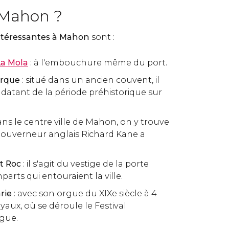
 Mahon ?
intéressantes
à
Mahon
sont :
La Mola
: à l'embouchure même du port.
orque
: situé dans un ancien couvent, il
 datant de la période préhistorique sur
ans le centre ville de Mahon, on y trouve
gouverneur anglais Richard Kane a
t Roc
: il s'agit du vestige de la porte
parts qui entouraient la ville.
rie
: avec son orgue du XIXe siècle à 4
uyaux, où se déroule le Festival
rgue.