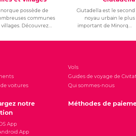
inorque possède de
Ciutadella est le second
ombreuses communes
noyau urbain le plus
 villages. Découvrez
important de Minorque
s villages les plus
avec plus de 27 000
harmants de Minorque
habitants. Les balades
 Mahon, la capitale et
nocturnes dans son port
 plus grande ville de
seront le plus beau
île, et trois villages
souvenir de vos
Vols
ssionnants d'un point
vacances.
ments
Guides de voyage de Civitat
 vue touristique
 de voitures
Qui sommes-nous
Ciutadella,
nibeca et Fornells.
argez notre
Méthodes de paiem
tion
iOS App
Android App